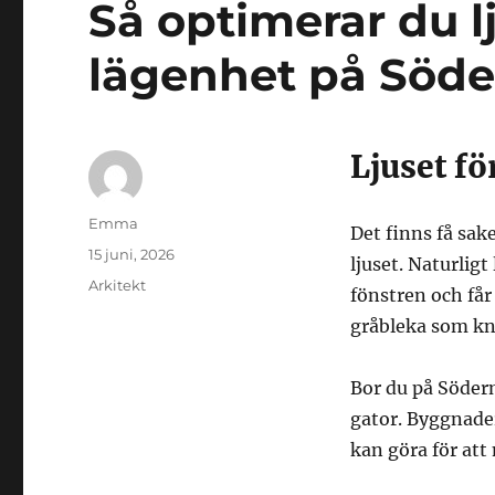
Så optimerar du l
lägenhet på Söd
Ljuset fö
Författare
Emma
Det finns få sak
Publicerat
15 juni, 2026
ljuset. Naturlig
den
Kategorier
Arkitekt
fönstren och får 
gråbleka som kna
Bor du på Söder
gator. Byggnade
kan göra för att 