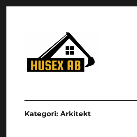
husexab.se
Kategori:
Arkitekt