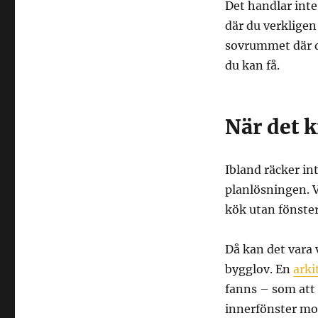
Det handlar inte
där du verklige
sovrummet där d
du kan få.
När det k
Ibland räcker int
planlösningen. V
kök utan fönste
Då kan det vara 
bygglov. En
arki
fanns – som att 
innerfönster mot