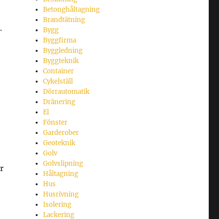
Betonghåltagning
Brandtätning
.
Bygg
Byggfirma
Byggledning
Byggteknik
Container
Cykelställ
Dörrautomatik
Dränering
El
Fönster
Garderober
Geoteknik
Golv
Golvslipning
r
Håltagning
Hus
Husrivning
Isolering
Lackering