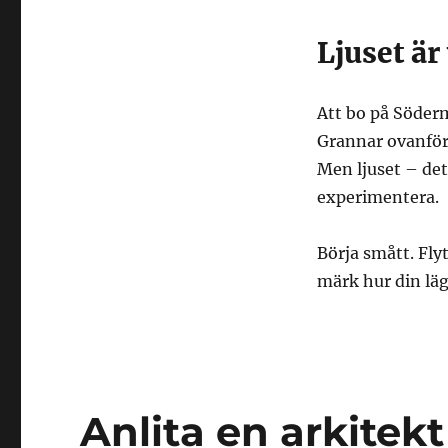
Ljuset ä
Att bo på Söder
Grannar ovanför 
Men ljuset – det 
experimentera.
Börja smått. Fly
märk hur din läg
Anlita en arkitekt