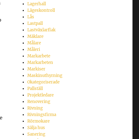
m
Lagerhall
Lägeskontroll
Lås
p
Lastpall
Lastväxlarflak
Mäklare
Målare
Måleri
Markarbete
Markarbeten
Markiser
Maskinuthyrning
Okategoriserade
Pallställ
Projektledare
Renovering
Rivning
Rivningsfirma
te
Rörmokare
Sälja hus
Sanering