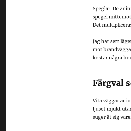
Speglar. De är int
spegel mittemot 
Det multiplicera
Jag har sett l
mot brandväggar 
kostar några hun
Färgval 
Vita väggar är in
ljuset mjukt uta
suger åt sig var