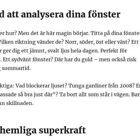
 att analysera dina fönster
ler hur? Men det är här magin börjar. Titta på dina fönste
Vilken riktning vänder de? Norr, söder, öst eller väst? Ett
ger dig ett jämnt, svalt ljus hela dagen. Perfekt för
Ett sydvänt fönster? Där har du guld – men också risk
g sommartid.
viktiga: Vad blockerar ljuset? Tunga gardiner från 2008? 
ssade så bra just där”? Ta bort allt som står i vägen. Ba
nn skillnaden.
 hemliga superkraft