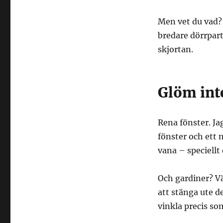
Men vet du vad?
bredare dörrparti
skjortan.
Glöm inte
Rena fönster. Jag
fönster och ett 
vana – speciellt
Och gardiner? Vä
att stänga ute d
vinkla precis som