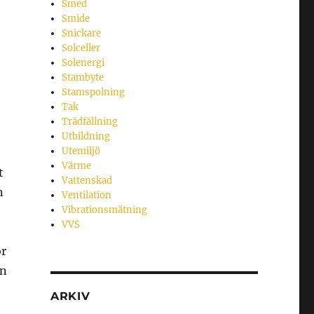
Smed
Smide
Snickare
Solceller
Solenergi
Stambyte
Stamspolning
Tak
Trädfällning
Utbildning
Utemiljö
Värme
t
Vattenskad
n
Ventilation
Vibrationsmätning
VVS
ör
an
ARKIV