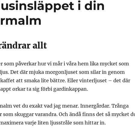
jusinsläppet i din
ermalm
rändrar allt
er som påverkar hur vi mår i våra hem lika mycket som
t ljus. Det där mjuka morgonljuset som silar in genom
kaffet att smaka lite bättre. Eller vinterljuset – det där
ppt orkar ta sig förbi gardinkappan.
malm vet du exakt vad jag menar. Innergårdar. Trånga
r som skuggar varandra. Och ändå finns det så mycket d
maximera varje liten ljusstråle som hittar in.