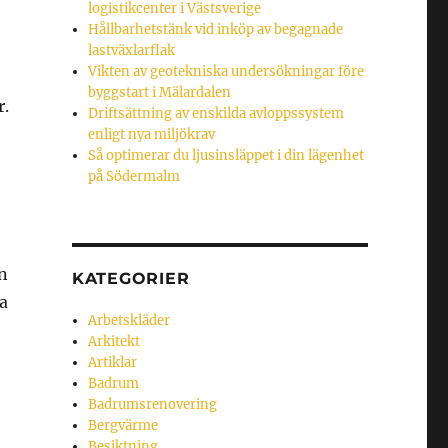
logistikcenter i Västsverige
Hållbarhetstänk vid inköp av begagnade
lastväxlarflak
Vikten av geotekniska undersökningar före
byggstart i Mälardalen
r.
Driftsättning av enskilda avloppssystem
enligt nya miljökrav
Så optimerar du ljusinsläppet i din lägenhet
på Södermalm
En
KATEGORIER
ra
Arbetskläder
Arkitekt
Artiklar
Badrum
Badrumsrenovering
Bergvärme
Besiktning