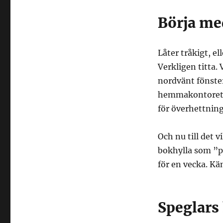
Börja med
Låter tråkigt, el
Verkligen titta. 
nordvänt fönster 
hemmakontoret. 
för överhettnin
Och nu till det 
bokhylla som ”pa
för en vecka. Kä
Speglars