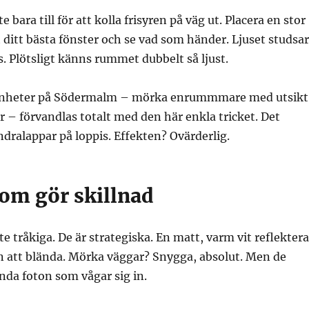
e bara till för att kolla frisyren på väg ut. Placera en stor
ditt bästa fönster och se vad som händer. Ljuset studsar
s. Plötsligt känns rummet dubbelt så ljust.
ägenheter på Södermalm – mörka enrummmare med utsikt
– förvandlas totalt med den här enkla tricket. Det
dralappar på loppis. Effekten? Ovärderlig.
som gör skillnad
te tråkiga. De är strategiska. En matt, varm vit reflektera
n att blända. Mörka väggar? Snygga, absolut. Men de
enda foton som vågar sig in.