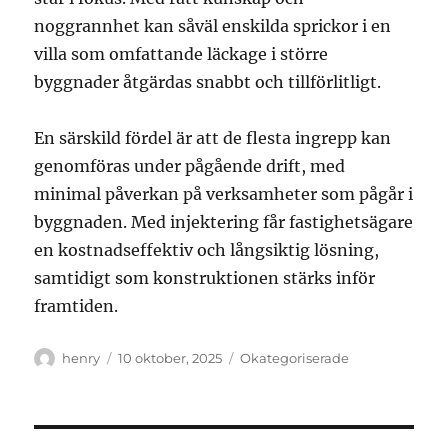
noggrannhet kan såväl enskilda sprickor i en
villa som omfattande läckage i större
byggnader åtgärdas snabbt och tillförlitligt.
En särskild fördel är att de flesta ingrepp kan
genomföras under pågående drift, med
minimal påverkan på verksamheter som pågår i
byggnaden. Med injektering får fastighetsägare
en kostnadseffektiv och långsiktig lösning,
samtidigt som konstruktionen stärks inför
framtiden.
Författare
Publicerat
Kategorier
henry
10 oktober, 2025
Okategoriserade
den