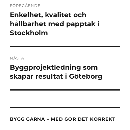
Inläggsnavigering
FÖREGÅENDE
Enkelhet, kvalitet och
Föregående
inlägg:
hållbarhet med papptak i
Stockholm
NÄSTA
Byggprojektledning som
Nästa
inlägg:
skapar resultat i Göteborg
BYGG GÄRNA – MED GÖR DET KORREKT